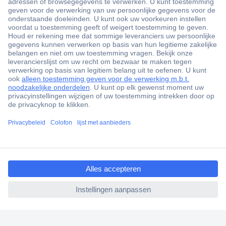
+3500 merken
+1.900.000 producten
+85.000 zakelijke klanten
Gratis inkoopoplossingen
Scherpe offertes op maat
Klantenservice
ccp.user.init.failed.titl
Bestellen
e
Betalen
ccp.user.init.failed
Garantie & retour
Alle onderwerpen
* Voorwaarden gratis levering