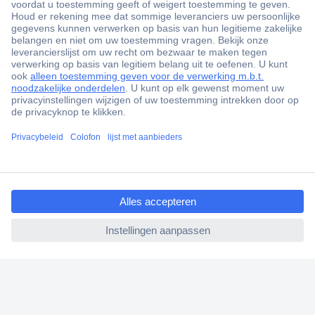
+3500 merken
+1.900.000 producten
+85.000 zakelijke klanten
Gratis inkoopoplossingen
Scherpe offertes op maat
ccp.user.init.failed.titl
Klantenservice
e
Bestellen
ccp.user.init.failed
Betalen
Garantie & retour
Alle onderwerpen
* Voorwaarden gratis levering
Over Conrad