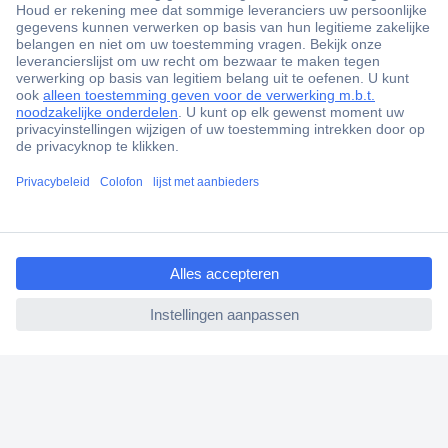
+3500 merken
+1.900.000 producten
+85.000 zakelijke klanten
Gratis inkoopoplossingen
Scherpe offertes op maat
ccp.user.init.failed.titl
Klantenservice
e
Bestellen
ccp.user.init.failed
Betalen
Garantie & retour
Alle onderwerpen
* Voorwaarden gratis levering
Over Conrad