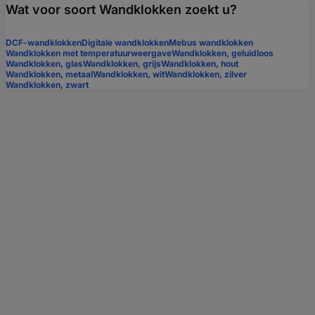
Wat voor soort Wandklokken zoekt u?
DCF-wandklokken
Digitale wandklokken
Mebus wandklokken
Wandklokken met temperatuurweergave
Wandklokken, geluidloos
Wandklokken, glas
Wandklokken, grijs
Wandklokken, hout
Wandklokken, metaal
Wandklokken, wit
Wandklokken, zilver
Wandklokken, zwart