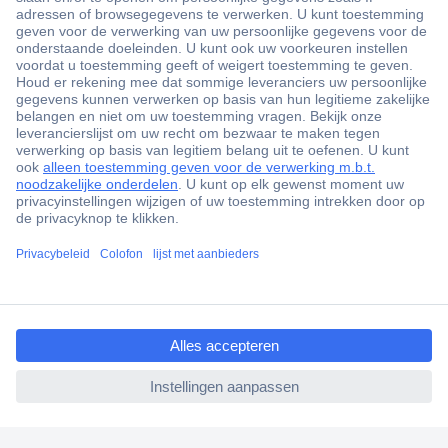
+3500 merken
+1.900.000 producten
+85.000 zakelijke klanten
Gratis inkoopoplossingen
Scherpe offertes op maat
Klantenservice
Bestellen
Betalen
ccp.user.init.failed.titl
Garantie & retour
e
Alle onderwerpen
ccp.user.init.failed
* Voorwaarden gratis levering
Over Conrad