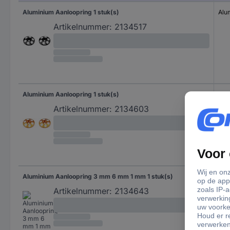
Aluminium Aanloopring 1 stuk(s)
Alu
Artikelnummer:
2134517
Aluminium Aanloopring 1 stuk(s)
Alu
Artikelnummer:
2134603
Aluminium Aanloopring 3 mm 6 mm 1 mm 1 stuk(s)
Alu
Artikelnummer:
2134643