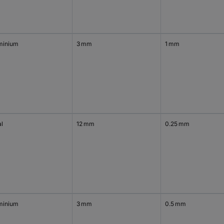
minium
3 mm
1 mm
al
12 mm
0.25 mm
minium
3 mm
0.5 mm