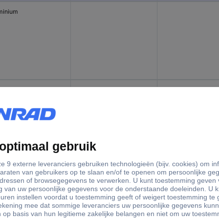
minium
minium
minium
3 mm
1 mm