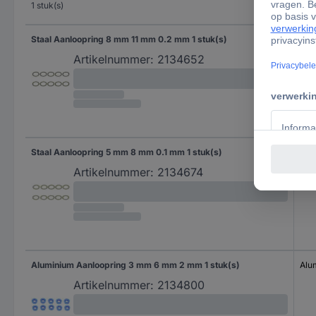
Staal Aanloopring 8 mm 11 mm 0.2 mm 1 stuk(s)
Sta
Artikelnummer:
2134652
Staal Aanloopring 5 mm 8 mm 0.1 mm 1 stuk(s)
Sta
Artikelnummer:
2134674
Aluminium Aanloopring 3 mm 6 mm 2 mm 1 stuk(s)
Alu
Artikelnummer:
2134800