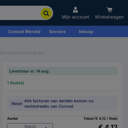
Mijn account
Winkelwagen
Conrad Wereld
Service
Inkoop
w aanloopschijven
Leverbaar vr. 14 aug.
1 Stuk(s)
Alle facturen van derden komen nu
Nieuw
rechtstreeks van Conrad.
Aantal
Totaal (€ 4,12 / Stuk)
€ 4,12
Stuk(s)