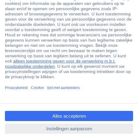
+3500 merken
+1.900.000 producten
+85.000 zakelijke klanten
Gratis inkoopoplossingen
Scherpe offertes op maat
Klantenservice
Bestellen
Betalen
Garantie & retour
Alle onderwerpen
ccp.user.init.failed.titl
* Voorwaarden gratis levering
e
Over Conrad
ccp.user.init.failed
Conrad Your Sourcing Platform