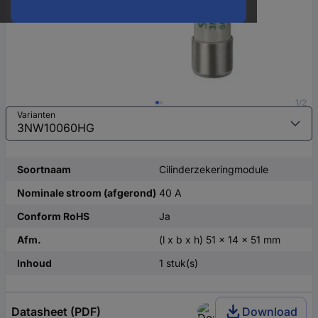
1/2
Varianten
Soortnaam
Cilinderzekeringmodule
Nominale stroom (afgerond)
40 A
Conform RoHS
Ja
Afm.
(l x b x h) 51 x 14 x 51 mm
Inhoud
1 stuk(s)
Datasheet (PDF)
Download