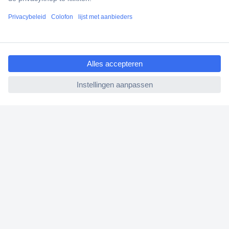
Klantenservice
Bestellen
ccp.user.init.failed.titl
Betalen
e
Garantie & retour
ccp.user.init.failed
Alle onderwerpen
* Voorwaarden gratis levering
Over Conrad
Conrad Your Sourcing Platform
Nieuws & Inspiratie
Milieubewust ondernemen
ISO-certificering
Vulnerability Disclosure Program
REACH documenten