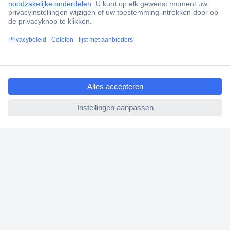
Klantenservice
Bestellen
Betalen
Garantie & retour
ccp.user.init.failed.titl
Alle onderwerpen
e
* Voorwaarden gratis levering
ccp.user.init.failed
Over Conrad
Conrad Your Sourcing Platform
Nieuws & Inspiratie
Milieubewust ondernemen
ISO-certificering
Vulnerability Disclosure Program
REACH documenten
Informatie over toegankelijkheid