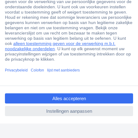
+3500 merken
+1.900.000 producten
+85.000 zakelijke klanten
Gratis inkoopoplossingen
Scherpe offertes op maat
Klantenservice
Bestellen
Betalen
ccp.user.init.failed.titl
Garantie & retour
e
Alle onderwerpen
ccp.user.init.failed
* Voorwaarden gratis levering
Over Conrad
Conrad Your Sourcing Platform