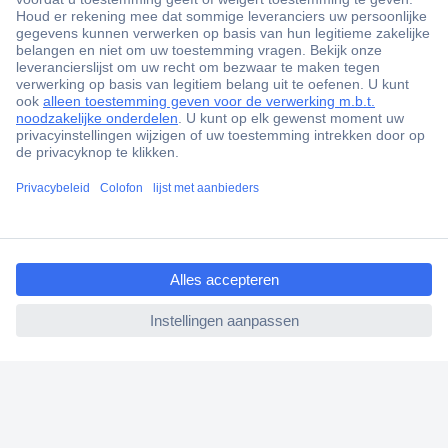
+3500 merken
+1.900.000 producten
+85.000 zakelijke klanten
Gratis inkoopoplossingen
Scherpe offertes op maat
ccp.user.init.failed.titl
Klantenservice
e
Bestellen
ccp.user.init.failed
Betalen
Garantie & retour
Alle onderwerpen
* Voorwaarden gratis levering
Over Conrad