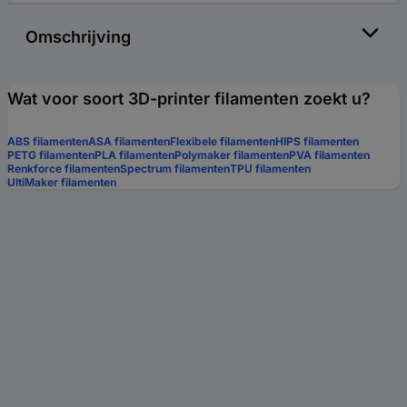
Omschrijving
Wat voor soort 3D-printer filamenten zoekt u?
ABS filamenten
ASA filamenten
Flexibele filamenten
HIPS filamenten
PETG filamenten
PLA filamenten
Polymaker filamenten
PVA filamenten
Renkforce filamenten
Spectrum filamenten
TPU filamenten
UltiMaker filamenten