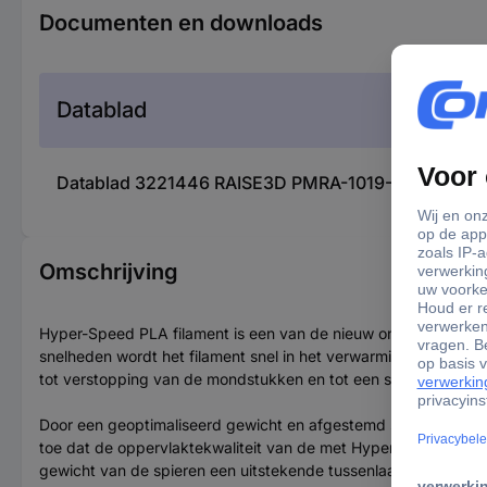
Documenten en downloads
Datablad
Datablad 3221446 RAISE3D PMRA-1019-004 Hyper Sp
Omschrijving
Hyper-Speed PLA filament is een van de nieuw ontwikkelde fi
snelheden wordt het filament snel in het verwarmingsblok getr
tot verstopping van de mondstukken en tot een slechte hechti
Door een geoptimaliseerd gewicht en afgestemd stroomvermogen
toe dat de oppervlaktekwaliteit van de met Hyper Speed filame
gewicht van de spieren een uitstekende tussenlaaghechting en