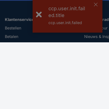
ccp.user.init.fail
ed.title
Klantenservice
Over Conrad
ccp.user.init.failed
Bestellen
Conrad Your 
Betalen
Nieuws & Insp
Garantie & retour
Milieubewus
Alle onderwerpen
ISO-certificer
* Voorwaarden gratis levering
Vulnerability
REACH docu
Informatie ov
Bestelling an
Nieuwsbrief
Meld u aan voor de nieuwsbrief en ontvang €10,- korting