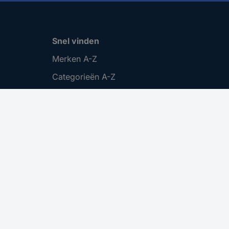
Snel vinden
Merken A-Z
Categorieën A-Z
Actuele aanbiedingen 🛒
Download Center
Vacatures
Cookie instellingen
.