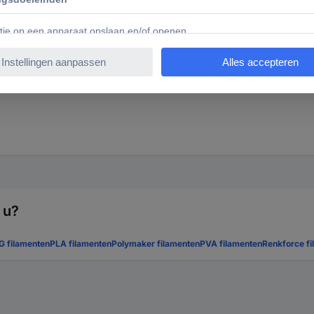
 u?
G filamenten
PLA filamenten
Polymaker filamenten
PVA filamenten
Renkforce f