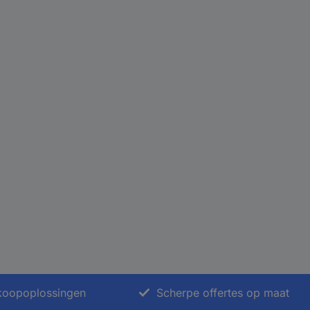
nkoopoplossingen
Scherpe offertes op maat