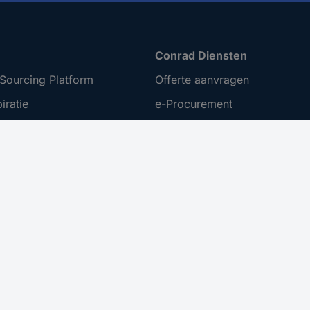
Conrad Diensten
Sourcing Platform
Offerte aanvragen
iratie
e-Procurement
t ondernemen
Gekalibreerd assortiment
ing
 Disclosure Program
menten
er toegankelijkheid
nuleren
 bij besteding vanaf €100,- op uw eerstvolgende bestelling