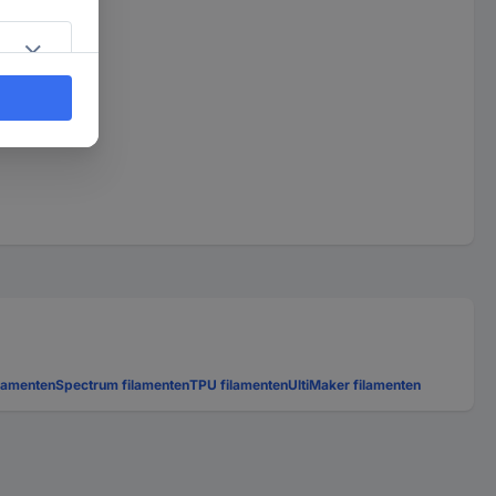
ilamenten
Spectrum filamenten
TPU filamenten
UltiMaker filamenten