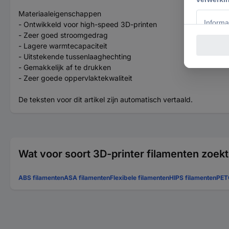
Materiaaleigenschappen
- Ontwikkeld voor high-speed 3D-printen
- Zeer goed stroomgedrag
- Lagere warmtecapaciteit
- Uitstekende tussenlaaghechting
- Gemakkelijk af te drukken
- Zeer goede oppervlaktekwaliteit
De teksten voor dit artikel zijn automatisch vertaald.
Wat voor soort 3D-printer filamenten zoekt
ABS filamenten
ASA filamenten
Flexibele filamenten
HIPS filamenten
PET