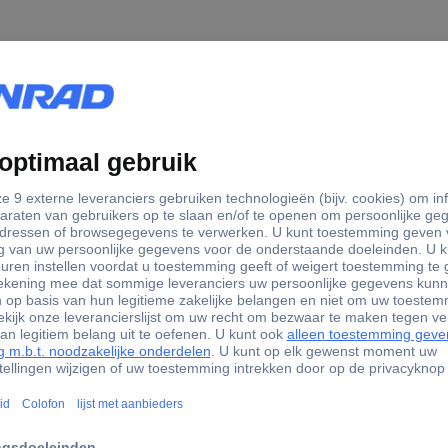
eed PLA Filament PLA kunststof Highspeed filament 1.75 
lamenten uit de High-Speed-serie voor de RAISE3D Pro3 3D-printer
okken en heeft het polymeer slechts zeer weinig tijd om van de vaste
ng van de tussenlaag.
 kan met RAISE3D Hyper Speed PLA sneller smelten en een veel snel
nten afgedrukte onderdelen glad en gedetailleerd is. Het belangrij
 een hoge sterkte in Z-richting heeft. Daarom kan Hyper Speed PLA 