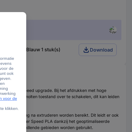
mm 1000 g Blauw 1 stuk(s)
Download
s met Hyper-Speed upgrade. Bij het afdrukken met hoge
 naar de gesmolten toestand over te schakelen, dit kan leiden
lere koeling na extruderen worden bereikt. Dit leidt er ook
kste is dat Hyper Speed PLA dankzij het geoptimaliseerde
in veel verschillende gebieden worden gebruikt.