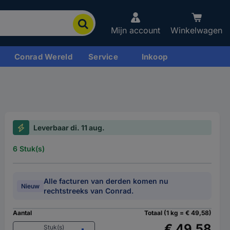
Mijn account
Winkelwagen
Conrad Wereld
Service
Inkoop
Leverbaar di. 11 aug.
6 Stuk(s)
Alle facturen van derden komen nu
Nieuw
rechtstreeks van Conrad.
Aantal
Totaal (1 kg = € 49,58)
€ 49,58
Stuk(s)