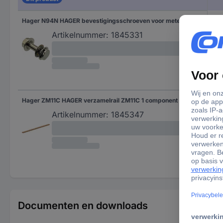
Hager N94N HAGER bevestigingsschroeven voor meter N94N VE3 Verzamelrail Staal Metaal 1 set(s)
Artikelnummer:
1845331
Hager ZM11C HAGER verzamelrail ZM11C 1 component CU12x5mm Verzamelrail Koper 1 stuk(s)
Artikelnummer:
1845347
Documenten en downloads