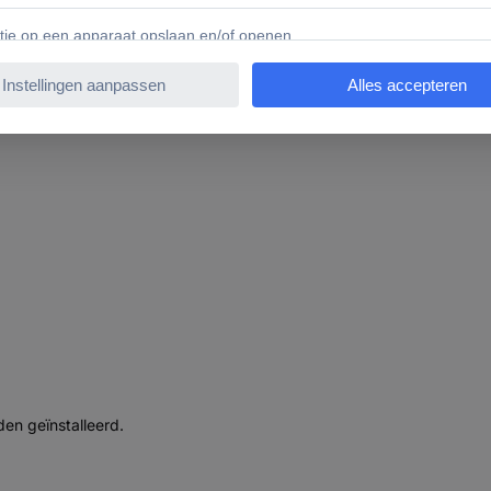
matie
45554 Hager ZM12C HAGER ZM12C 20 stuk(s) 500 mm verzame
en geïnstalleerd.