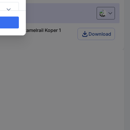
Nederlands
lrail Verzamelrail Koper 1
Download