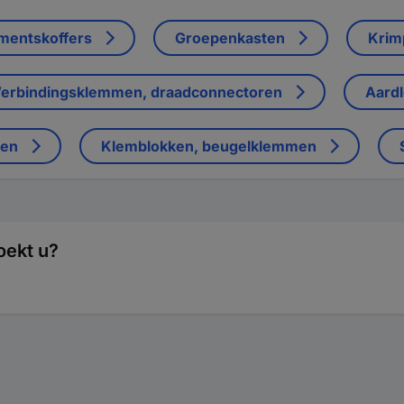
mentskoffers
Groepenkasten
Krim
erbindingsklemmen, draadconnectoren
Aard
gen
Klemblokken, beugelklemmen
oekt u?