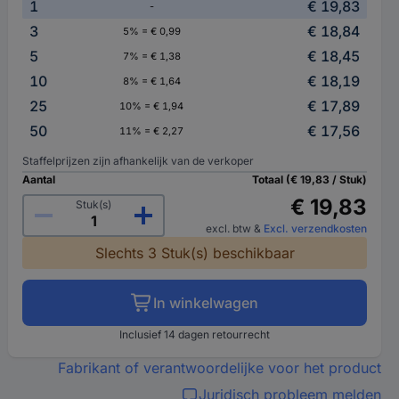
1
€ 19,83
-
3
€ 18,84
5% = € 0,99
5
€ 18,45
7% = € 1,38
10
€ 18,19
8% = € 1,64
25
€ 17,89
10% = € 1,94
50
€ 17,56
11% = € 2,27
Staffelprijzen zijn afhankelijk van de verkoper
Aantal
Totaal (€ 19,83 / Stuk)
€ 19,83
Stuk(s)
excl. btw
&
Excl. verzendkosten
Slechts 3 Stuk(s) beschikbaar
In winkelwagen
Inclusief 14 dagen retourrecht
Fabrikant of verantwoordelijke voor het product
Juridisch probleem melden