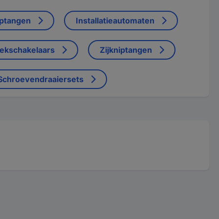
ptangen
Installatieautomaten
lekschakelaars
Zijkniptangen
Schroevendraaiersets