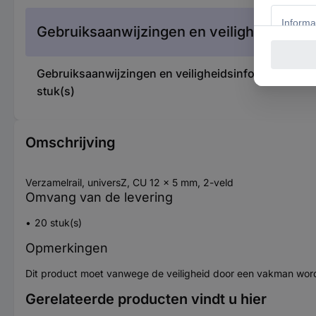
Gebruiksaanwijzingen en veiligheidsinfor
Gebruiksaanwijzingen en veiligheidsinformatie 18
stuk(s)
Omschrijving
Verzamelrail, universZ, CU 12 x 5 mm, 2-veld
Omvang van de levering
20 stuk(s)
Opmerkingen
Dit product moet vanwege de veiligheid door een vakman word
Gerelateerde producten vindt u hier