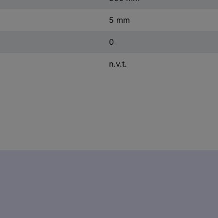
5 mm
0
n.v.t.