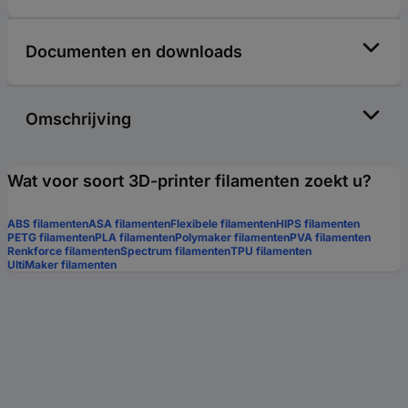
Documenten en downloads
Omschrijving
Wat voor soort 3D-printer filamenten zoekt u?
ABS filamenten
ASA filamenten
Flexibele filamenten
HIPS filamenten
PETG filamenten
PLA filamenten
Polymaker filamenten
PVA filamenten
Renkforce filamenten
Spectrum filamenten
TPU filamenten
UltiMaker filamenten