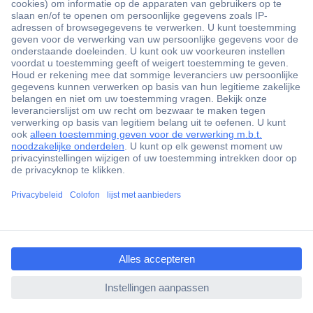
+3500 merken
+1.900.000 producten
+85.000 zakelijke klanten
Gratis inkoopoplossingen
Scherpe offertes op maat
Klantenservice
Bestellen
Betalen
ccp.user.init.failed.titl
Garantie & retour
e
Alle onderwerpen
ccp.user.init.failed
* Voorwaarden gratis levering