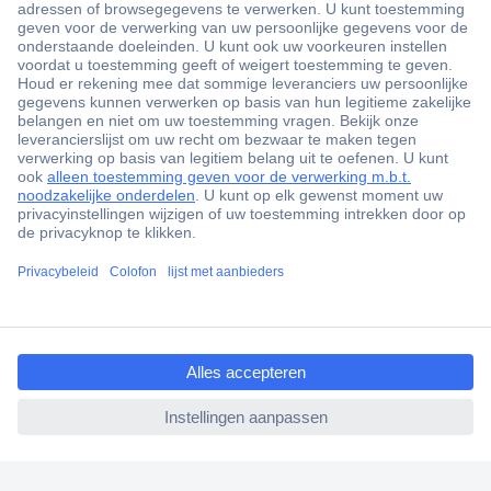
+3500 merken
+1.900.000 producten
+85.000 zakelijke klanten
Gratis inkoopoplossingen
Scherpe offertes op maat
Klantenservice
ccp.user.init.failed.titl
Bestellen
e
Betalen
ccp.user.init.failed
Garantie & retour
Alle onderwerpen
* Voorwaarden gratis levering