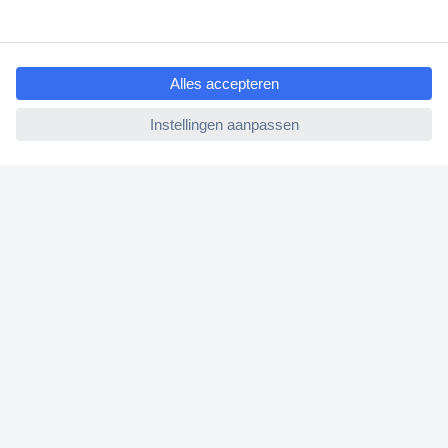
Klantenservice
Bestellen
ccp.user.init.failed.titl
e
Betalen
ccp.user.init.failed
Garantie & retour
Alle onderwerpen
* Voorwaarden gratis levering
Over Conrad
Conrad Your Sourcing Platform
Nieuws & Inspiratie
Milieubewust ondernemen
ISO-certificering
Vulnerability Disclosure Program
REACH documenten
Informatie over toegankelijkheid