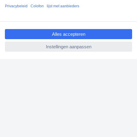
+1.900.000 producten
+85.000 zakelijke klanten
ccp.user.init.failed.titl
Gratis inkoopoplossingen
e
Scherpe offertes op maat
ccp.user.init.failed
Klantenservice
Bestellen
Betalen
Garantie & retour
Alle onderwerpen
* Voorwaarden gratis levering
Over Conrad
Conrad Your Sourcing Platform
Nieuws & Inspiratie