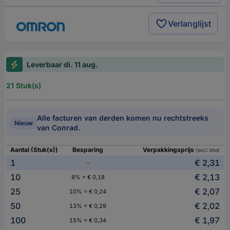
Verlanglijst
Leverbaar di. 11 aug.
21 Stuk(s)
Alle facturen van derden komen nu rechtstreeks
Nieuw
van Conrad.
Aantal (Stuk(s))
Besparing
Verpakkingsprijs
(excl. btw)
1
€ 2,31
-
10
€ 2,13
8% = € 0,18
25
€ 2,07
10% = € 0,24
50
€ 2,02
13% = € 0,29
100
€ 1,97
15% = € 0,34