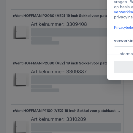
nVent HOFFMAN P2060 (VE2) 19 inch Sokkel voor patchkast Grijs
Artikelnummer:
3309408
nVent HOFFMAN P2080 (VE2) 19 inch Sokkel voor patchkast Grijs
Artikelnummer:
3309887
nVent HOFFMAN P1100 (VE2) 19 inch Sokkel voor patchkast Grijs
Artikelnummer:
3310289