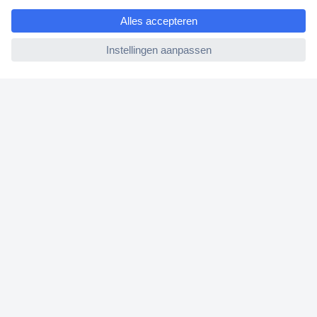
e
Betalen
ccp.user.init.failed
Garantie & retour
Alle onderwerpen
* Voorwaarden gratis levering
Over Conrad
Conrad Your Sourcing Platform
Nieuws & Inspiratie
Milieubewust ondernemen
ISO-certificering
Vulnerability Disclosure Program
REACH documenten
Informatie over toegankelijkheid
Bestelling annuleren