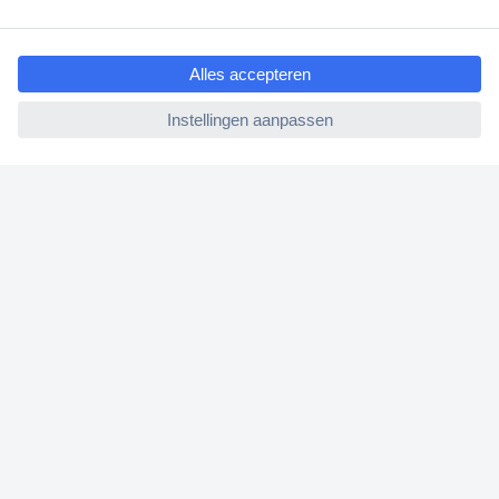
Bestellen
ccp.user.init.failed.titl
e
Betalen
ccp.user.init.failed
Garantie & retour
Alle onderwerpen
* Voorwaarden gratis levering
Over Conrad
Conrad Your Sourcing Platform
Nieuws & Inspiratie
Milieubewust ondernemen
ISO-certificering
Vulnerability Disclosure Program
REACH documenten
Informatie over toegankelijkheid
Bestelling annuleren