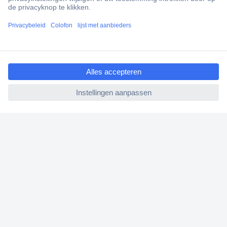
Scherpe offertes op maat
Klantenservice
Bestellen
ccp.user.init.failed.titl
Betalen
e
Garantie & retour
ccp.user.init.failed
Alle onderwerpen
* Voorwaarden gratis levering
Over Conrad
Conrad Your Sourcing Platform
Nieuws & Inspiratie
Milieubewust ondernemen
ISO-certificering
Vulnerability Disclosure Program
REACH documenten