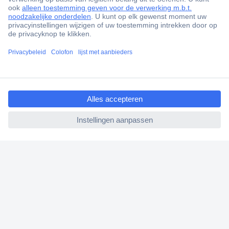
Gratis inkoopoplossingen
Scherpe offertes op maat
Klantenservice
Bestellen
ccp.user.init.failed.titl
Betalen
e
Garantie & retour
ccp.user.init.failed
Alle onderwerpen
* Voorwaarden gratis levering
Over Conrad
Conrad Your Sourcing Platform
Nieuws & Inspiratie
Milieubewust ondernemen
ISO-certificering