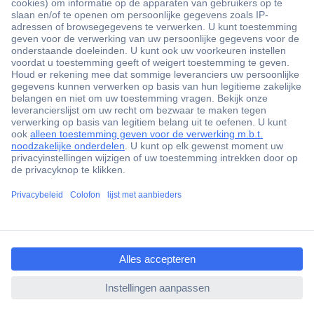
+3500 merken
+1.900.000 producten
+85.000 zakelijke klanten
Gratis inkoopoplossingen
Scherpe offertes op maat
Klantenservice
ccp.user.init.failed.titl
Bestellen
e
Betalen
ccp.user.init.failed
Garantie & retour
Alle onderwerpen