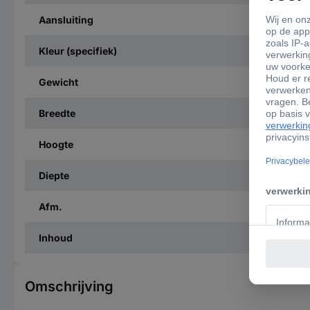
Aansluiting
Kleur (specifiek)
Gewicht
Breedte
Hoogte
Diepte
Afm.
Inhoud
Omschrijving