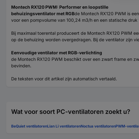
Montech RX120 PWM: Performer en loopstille
behuizingsventilator met RGB
de Montech RX120 PWM is een pe
voor een pompvolume van 100,24 m3/h en een statische druk v
Bij maximaal toerental produceert de Montech RX120 PWM een la
op de behuizing worden overgedragen. Bij de ventilator zijn 
Eenvoudige ventilator met RGB-verlichting
de Montech RX120 PWM beschikt over een zwart frame en zwarte 
bevinden.
De teksten voor dit artikel zijn automatisch vertaald.
Wat voor soort PC-ventilatoren zoekt u?
BeQuiet ventilatoren
Lian Li ventilatoren
Noctua ventilatoren
PWM-ventila