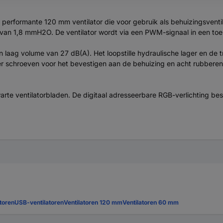
rformante 120 mm ventilator die voor gebruik als behuizingsventi
an 1,8 mmH2O. De ventilator wordt via een PWM-signaal in een toer
ag volume van 27 dB(A). Het loopstille hydraulische lager en de tri
vier schroeven voor het bevestigen aan de behuizing en acht rubber
ventilatorbladen. De digitaal adresseerbare RGB-verlichting bestaa
toren
USB-ventilatoren
Ventilatoren 120 mm
Ventilatoren 60 mm