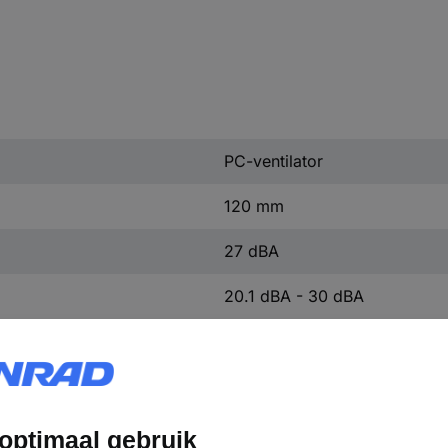
PC-ventilator
120 mm
27 dBA
20.1 dBA - 30 dBA
800 omw/min
100.24 m³/h
1600 omw/min