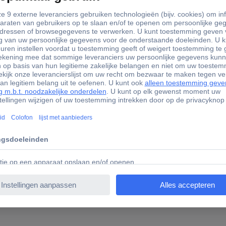
4-pins PWM
Zwart
170 g
120 mm
120 mm
25 mm
(b x h x d) 120 x 120 x 25 
1 stuk(s)