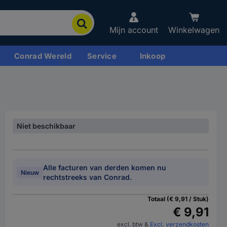
Mijn account
Winkelwagen
Conrad Wereld
Service
Inkoop
Niet beschikbaar
Alle facturen van derden komen nu
Nieuw
rechtstreeks van Conrad.
Totaal (€ 9,91 / Stuk)
€ 9,91
excl. btw
&
Excl. verzendkosten