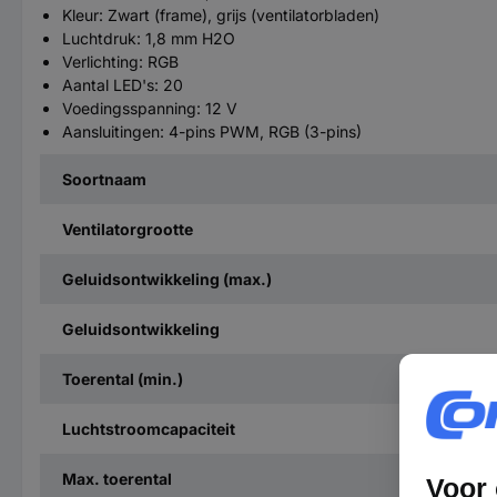
Kleur: Zwart (frame), grijs (ventilatorbladen)
Luchtdruk: 1,8 mm H2O
Verlichting: RGB
Aantal LED's: 20
Voedingsspanning: 12 V
Aansluitingen: 4-pins PWM, RGB (3-pins)
Soortnaam
Ventilatorgrootte
Geluidsontwikkeling (max.)
Geluidsontwikkeling
Toerental (min.)
Luchtstroomcapaciteit
Max. toerental