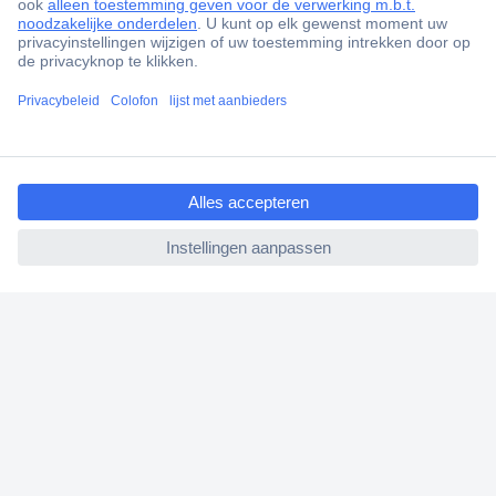
Gratis inkoopoplossingen
Scherpe offertes op maat
Klantenservice
Bestellen
ccp.user.init.failed.titl
Betalen
e
Garantie & retour
ccp.user.init.failed
Alle onderwerpen
* Voorwaarden gratis levering
Over Conrad
Conrad Your Sourcing Platform
Nieuws & Inspiratie
Milieubewust ondernemen
ISO-certificering