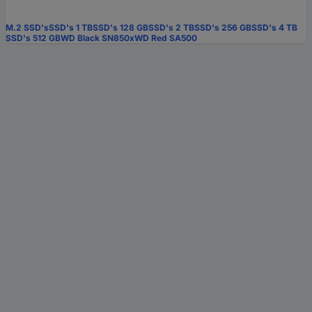
M.2 SSD's
SSD's 1 TB
SSD's 128 GB
SSD's 2 TB
SSD's 256 GB
SSD's 4 TB
SSD's 512 GB
WD Black SN850x
WD Red SA500