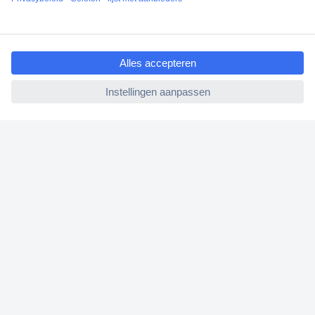
Klantenservice
Bestellen
ccp.user.init.failed.titl
Betalen
e
Garantie & retour
ccp.user.init.failed
Alle onderwerpen
* Voorwaarden gratis levering
Over Conrad
Conrad Your Sourcing Platform
Nieuws & Inspiratie
Milieubewust ondernemen
ISO-certificering
Vulnerability Disclosure Program
REACH documenten
Informatie over toegankelijkheid