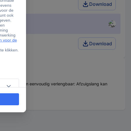
Download
Download
ier. Flexibel en eenvoudig verlengbaar: Afzuigslang kan