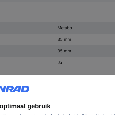
Metabo
35 mm
35 mm
Ja
matie