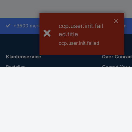
ccp.user.init.fail
+3500 merken
+1.900.000 producten
ed.title
ccp.user.init.failed
Klantenservice
Over Conrad
Bestellen
Conrad Your 
Betalen
Nieuws & Insp
Garantie & retour
Milieubewus
Alle onderwerpen
ISO-certificer
* Voorwaarden gratis levering
Vulnerability
REACH docu
Informatie ov