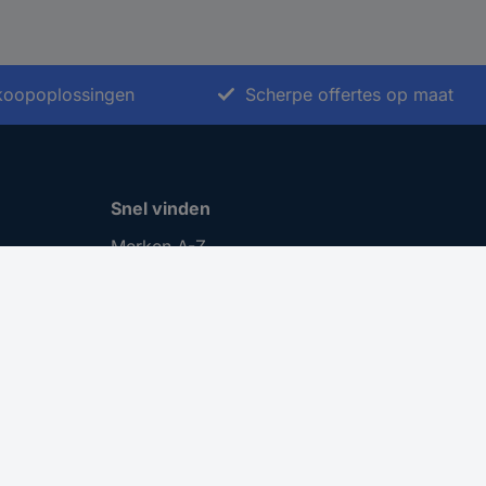
nkoopoplossingen
Scherpe offertes op maat
Snel vinden
Merken A-Z
Categorieën A-Z
Actuele aanbiedingen 🛒
Download Center
Vacatures
Cookie instellingen