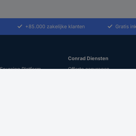
+85.000 zakelijke klanten
Gratis i
Conrad Diensten
Sourcing Platform
Offerte aanvragen
iratie
e-Procurement
t ondernemen
Gekalibreerd assortiment
ing
 Disclosure Program
menten
er toegankelijkheid