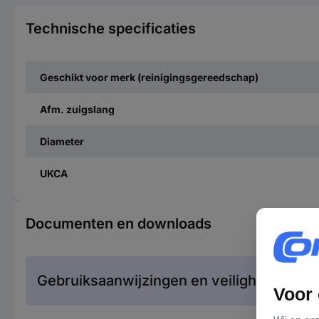
Technische specificaties
Geschikt voor merk (reinigingsgereedschap)
Afm. zuigslang
Diameter
UKCA
Documenten en downloads
Gebruiksaanwijzingen en veiligheidsinfor