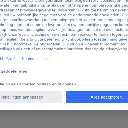
01353 Metabo 631370000 1 stuk(s)
 stuk(s)
h. Antistatische zuigslang. Voor bajonetbevestiging en draaischarn
en. Standaarduitrusting bij ASR 50 M SC.