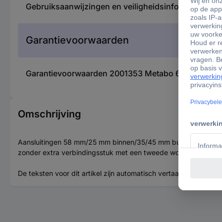
Gebruiksaanwijzingen en veiligheidsinformatie 20
Garantievoorwaarden
Garantievoorwaarden 2001353 Metabo 631370000 1
Omschrijving
Aansluitingen 58 mm/25 mm binnen/35/45 mm buiten, antistatisc
zonder extra verbindingsstuk met een tweede worden verbond
De teksten voor dit artikel zijn automatisch vertaald.