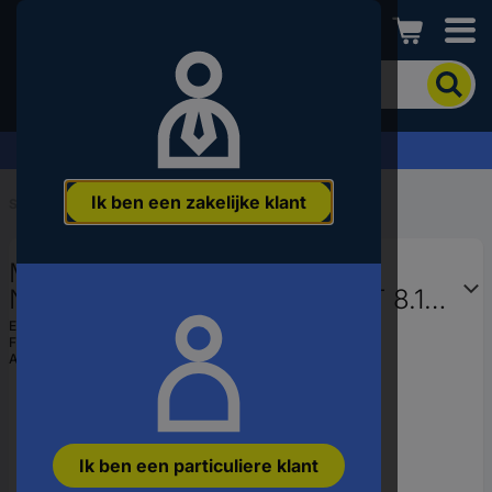
Conrad
Om
het
product
te
Offerte aanvragen ›
zoeken,
voert
Ik ben een zakelijke klant
u
Start
...
Netwerkkabels met connector
een
trefwoord,
Maxtrack TI52-0,5L RJ45
een
artikelnummer,
Netwerkkabel, patchkabel CAT 8.1
een
S/FTP 0.50 m Zwart 90° haaks naar
EAN:
4012386472995
EAN
Fabrikantnummer:
TI52-0,5L
links, Afgeschermd (enkel) 1
of
Artikelnummer:
3308197
een
onderdeelnummer
in
Ik ben een particuliere klant