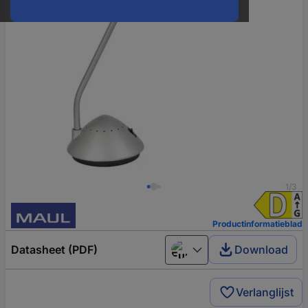
1/3
Productinformatieblad
Datasheet (PDF)
Download
European union
Verlanglijst