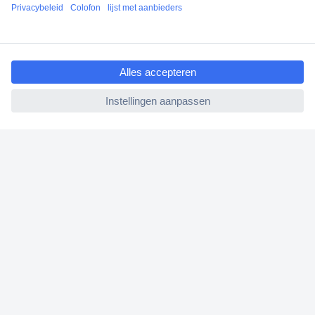
Klantenservice
Bestellen
ccp.user.init.failed.titl
Betalen
e
Garantie & retour
ccp.user.init.failed
Alle onderwerpen
* Voorwaarden gratis levering
Over Conrad
Conrad Your Sourcing Platform
Nieuws & Inspiratie
Milieubewust ondernemen
ISO-certificering
Vulnerability Disclosure Program
REACH documenten
Informatie over toegankelijkheid