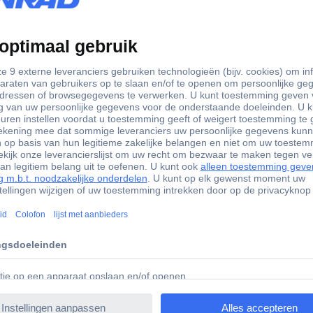
 0 - 8 bar
matie
0615 Kunzer 7BDT01 Benzinedruktester 0 - 8 bar
 uit Europa, Azië en de VS. Eenvoudig en nauwkeurig controleren va