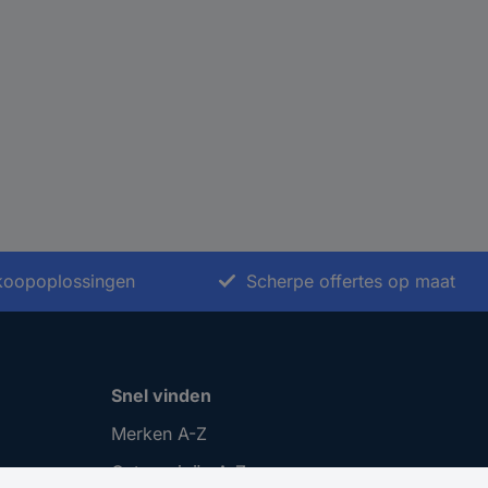
nkoopoplossingen
Scherpe offertes op maat
Snel vinden
Merken A-Z
Categorieën A-Z