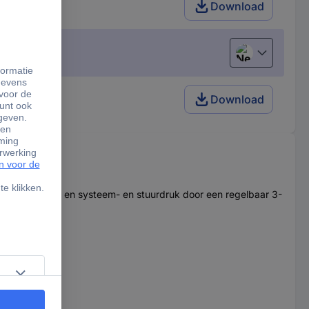
Download
Nederlands
Download
n de dichtheid en systeem- en stuurdruk door een regelbaar 3-