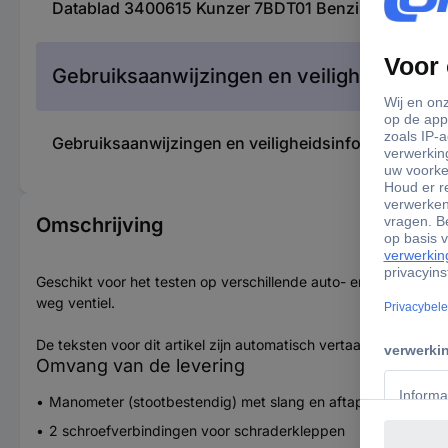
Datablad 3400615 Kunzer 7BDT01 Benzinedruktester
Gebruiksaanwijzingen en veiligheidsinfor
Gebruiksaanwijzingen en veiligheidsinformatie 340
Omschrijving
Geschikt voor het testen op verschillende auto- en motortypes
weg ventiel.
De teksten voor dit artikel zijn automatisch vertaald.
Omvang van de levering
Manometer (stootbestendig) met slang en aftapventiel
2 schroefverbindingen voor schraderkleppen