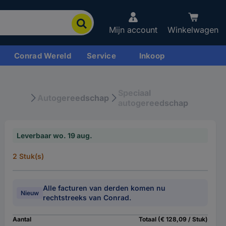
Mijn account
Winkelwagen
Conrad Wereld
Service
Inkoop
Speciaal
Autogereedschap
autogereedschap
Leverbaar wo. 19 aug.
2 Stuk(s)
Alle facturen van derden komen nu
Nieuw
rechtstreeks van Conrad.
Aantal
Totaal (€ 128,09 / Stuk)