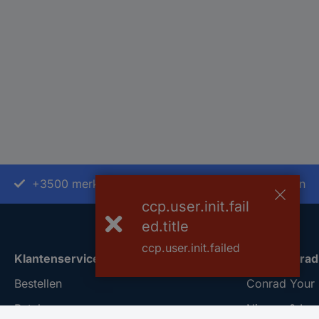
+3500 merken
+1.900.000 producten
ccp.user.init.fail
ed.title
ccp.user.init.failed
Klantenservice
Over Conrad
Bestellen
Conrad Your 
Betalen
Nieuws & Insp