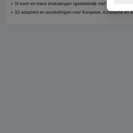
10 kant-en-klare drukslangen (gedeeltelijk met kant-en-klar
32 adapters en aansluitingen voor Europese, Aziatische en 