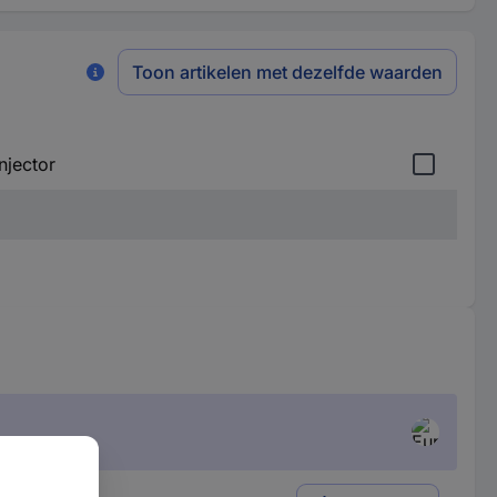
Toon artikelen met dezelfde waarden
njector