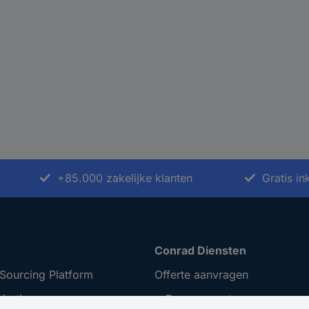
+85.000 zakelijke klanten
Gratis i
Conrad Diensten
Sourcing Platform
Offerte aanvragen
iratie
e-Procurement