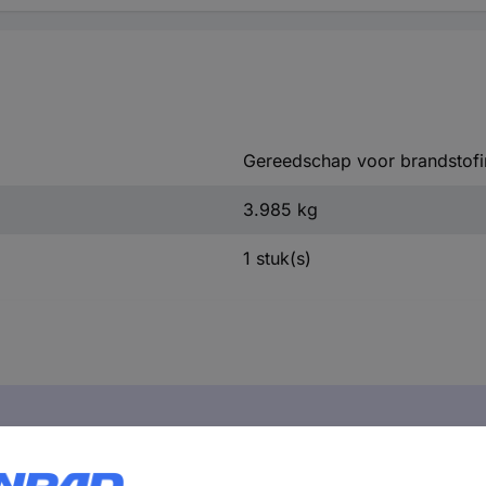
Gereedschap voor brandstofi
3.985 kg
1 stuk(s)