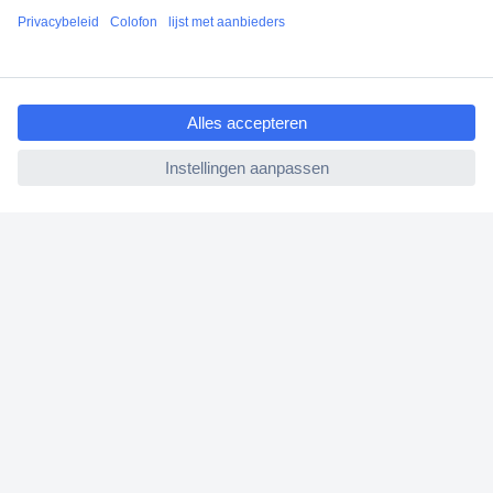
+1.900.000 producten
+85.000 zakelijke klanten
ccp.user.init.failed.titl
Gratis inkoopoplossingen
e
Scherpe offertes op maat
ccp.user.init.failed
Klantenservice
Bestellen
Betalen
Garantie & retour
Alle onderwerpen
* Voorwaarden gratis levering
Over Conrad
Conrad Your Sourcing Platform
Nieuws & Inspiratie