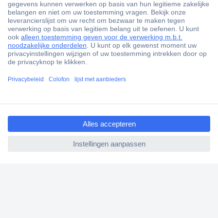
+3500 merken
+1.900.000 producten
+85.000 zakelijke klanten
Gratis inkoopoplossingen
Scherpe offertes op maat
ccp.user.init.failed.titl
Klantenservice
e
Bestellen
ccp.user.init.failed
Betalen
Garantie & retour
Alle onderwerpen
* Voorwaarden gratis levering
Over Conrad