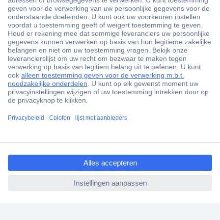
+3500 merken
+1.900.000 producten
+85.000 zakelijke klanten
Gratis inkoopoplossingen
Scherpe offertes op maat
Klantenservice
Bestellen
Betalen
ccp.user.init.failed.titl
Garantie & retour
e
Alle onderwerpen
ccp.user.init.failed
* Voorwaarden gratis levering
Over Conrad
Conrad Your Sourcing Platform