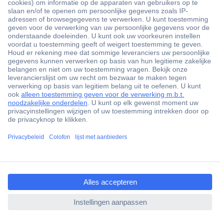
+3500 merken
+1.900.000 producten
+85.000 zakelijke klanten
Gratis inkoopoplossingen
Scherpe offertes op maat
Klantenservice
ccp.user.init.failed.titl
Bestellen
e
Betalen
ccp.user.init.failed
Garantie & retour
Alle onderwerpen