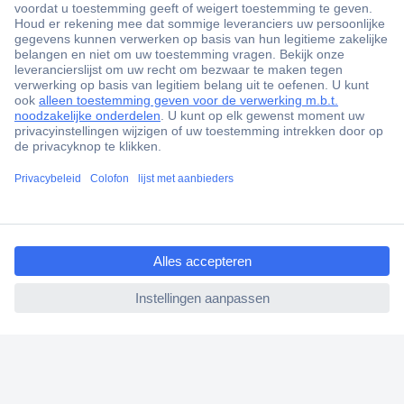
+3500 merken
+1.900.000 producten
+85.000 zakelijke klanten
Gratis inkoopoplossingen
Scherpe offertes op maat
ccp.user.init.failed.titl
Klantenservice
e
Bestellen
ccp.user.init.failed
Betalen
Garantie & retour
Alle onderwerpen
* Voorwaarden gratis levering
Over Conrad