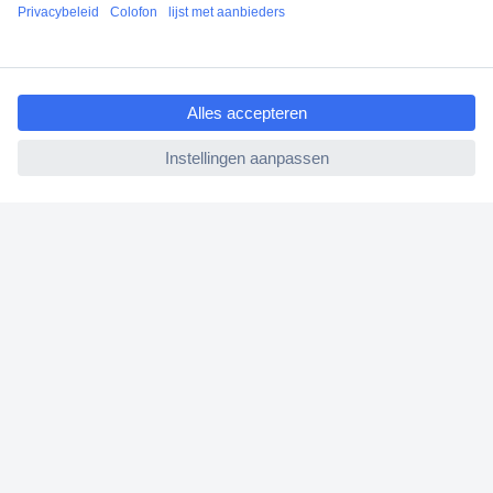
Klantenservice
Bestellen
ccp.user.init.failed.titl
Betalen
e
Garantie & retour
ccp.user.init.failed
Alle onderwerpen
* Voorwaarden gratis levering
Over Conrad
Conrad Your Sourcing Platform
Nieuws & Inspiratie
Milieubewust ondernemen
ISO-certificering
Vulnerability Disclosure Program
REACH documenten
Informatie over toegankelijkheid