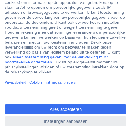
+3500 merken
+1.900.000 producten
+85.000 zakelijke klanten
Gratis inkoopoplossingen
Scherpe offertes op maat
Klantenservice
Bestellen
Betalen
ccp.user.init.failed.titl
Garantie & retour
e
Alle onderwerpen
ccp.user.init.failed
* Voorwaarden gratis levering