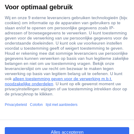
+3500 merken
+1.900.000 producten
+85.000 zakelijke klanten
Gratis inkoopoplossingen
Scherpe offertes op maat
Klantenservice
ccp.user.init.failed.titl
Bestellen
e
Betalen