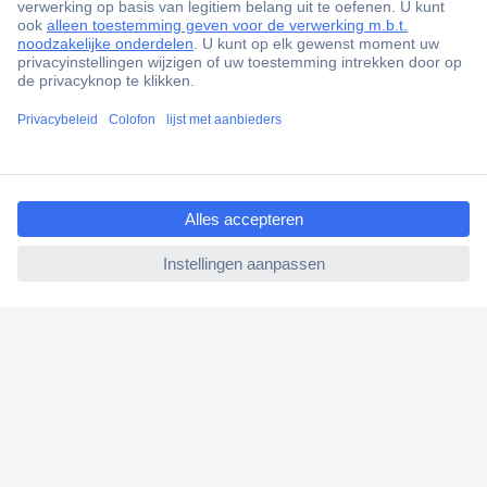
+1.900.000 producten
+85.000 zakelijke klanten
Gratis inkoopoplossingen
Scherpe offertes op maat
ccp.user.init.failed.titl
Klantenservice
e
Bestellen
ccp.user.init.failed
Betalen
Garantie & retour
Alle onderwerpen
* Voorwaarden gratis levering
Over Conrad
Conrad Your Sourcing Platform
Nieuws & Inspiratie