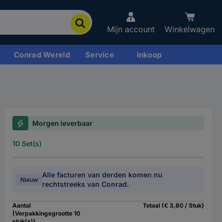
Mijn account
Winkelwagen
Conrad Wereld
Service
Inkoop
Morgen leverbaar
10 Set(s)
Alle facturen van derden komen nu
Nieuw
rechtstreeks van Conrad.
Aantal
Totaal (€ 3,80 / Stuk)
(Verpakkingsgrootte 10
stuk(s))