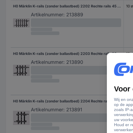
H0 Märklin K-rails (zonder ballastbed) 2202 Rechte rails 45 mm 10 stuk(s)
10 s
Artikelnummer:
213889
H0 Märklin K-rails (zonder ballastbed) 2203 Rechte rails 30 mm 10 stuk(s)
10 s
Artikelnummer:
213890
H0 Märklin K-rails (zonder ballastbed) 2204 Rechte rails 22.5 mm 10 stuk(s)
10 s
Artikelnummer:
213891