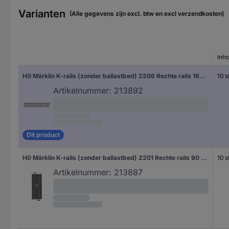
Varianten
(Alle gegevens zijn excl. btw en excl verzendkosten)
Inh
H0 Märklin K-rails (zonder ballastbed) 2206 Rechte rails 168.9 mm 10 stuk(s)
10 s
Artikelnummer:
213892
Dit product
H0 Märklin K-rails (zonder ballastbed) 2201 Rechte rails 90 mm 10 stuk(s)
10 s
Artikelnummer:
213887