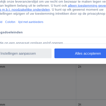
0 mm
12 t
 mm
2 t
 mm
3 t