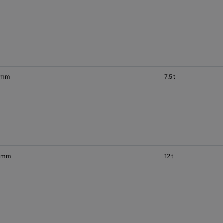
 mm
7.5 t
 mm
12 t