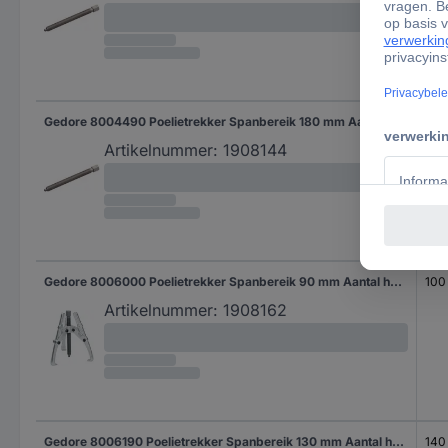
Gedore 8004490 Poelietrekker Spanbereik 180 mm Aantal haken 3
20
Artikelnummer:
1908144
Gedore 8006000 Poelietrekker Spanbereik 90 mm Aantal haken 3
100
Artikelnummer:
1908162
Gedore 8006190 Poelietrekker Spanbereik 130 mm Aantal haken 3
140