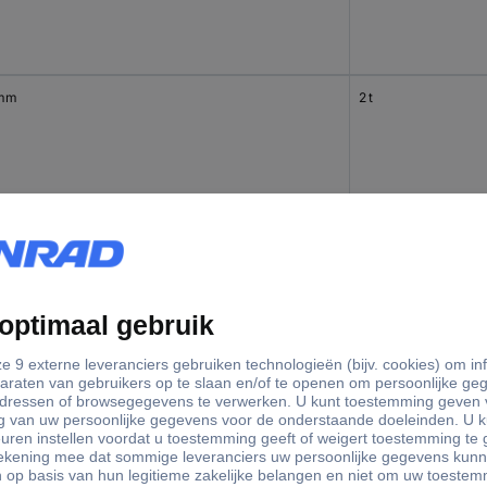
 mm
2 t
 mm
3 t
 mm
7.5 t