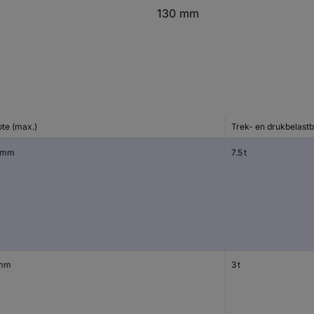
130 mm
pte (max.)
Trek- en drukbelast
 mm
7.5 t
 mm
3 t