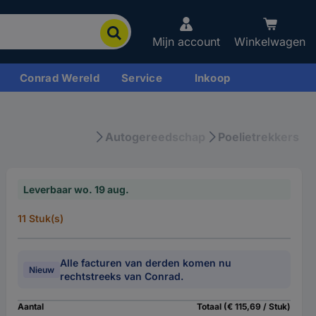
Mijn account
Winkelwagen
Conrad Wereld
Service
Inkoop
Autogereedschap
Poelietrekkers
Leverbaar wo. 19 aug.
11 Stuk(s)
Alle facturen van derden komen nu
Nieuw
rechtstreeks van Conrad.
Aantal
Totaal (€ 115,69 / Stuk)