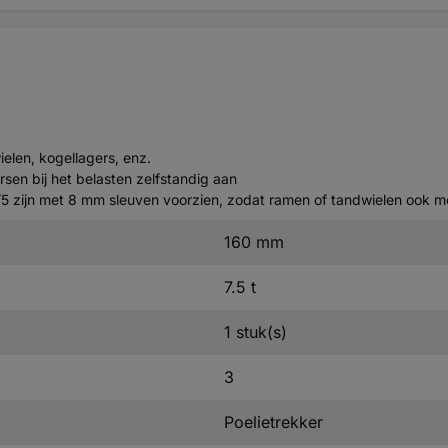
ielen, kogellagers, enz.
sen bij het belasten zelfstandig aan
 en /5 zijn met 8 mm sleuven voorzien, zodat ramen of tandwielen oo
160 mm
7.5 t
1 stuk(s)
3
Poelietrekker