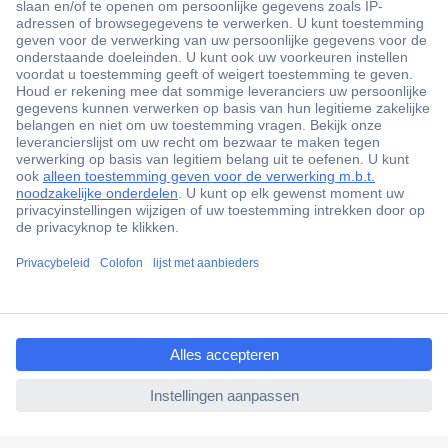
+3500 merken
+1.900.000 producten
+85.000 zakelijke klanten
Gratis inkoopoplossingen
Scherpe offertes op maat
Klantenservice
ccp.user.init.failed.titl
Bestellen
e
Betalen
ccp.user.init.failed
Garantie & retour
Alle onderwerpen