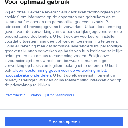
+3500 merken
+1.900.000 producten
+85.000 zakelijke klanten
Gratis inkoopoplossingen
Scherpe offertes op maat
Klantenservice
ccp.user.init.failed.titl
Bestellen
e
Betalen
ccp.user.init.failed