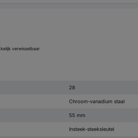
m
elijk verwisselbaar
28
Chroom-vanadium staal
55 mm
Insteek-steeksleutel