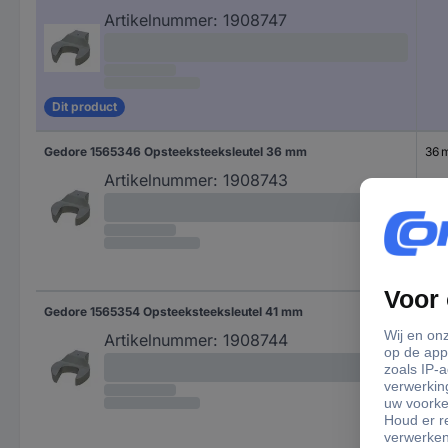
Artikelnummer:
1908747
Dit product
Gedore 1565346 Opsteeksteeksleutel 36 mm
36 
Artikelnummer:
1908743
Gedore 1565354 Opsteeksteeksleutel 41 mm
41 
Artikelnummer:
1908744