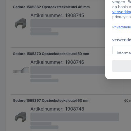
Gedore 1565362 Opsteeksteeksleutel 46 mm
46
Artikelnummer:
1908745
Gedore 1565370 Opsteeksteeksleutel 50 mm
50
Artikelnummer:
1908746
Gedore 1565397 Opsteeksteeksleutel 60 mm
60
Artikelnummer:
1908748