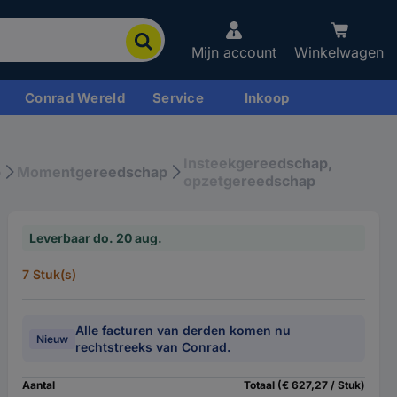
Mijn account
Winkelwagen
Conrad Wereld
Service
Inkoop
Insteekgereedschap,
p
Momentgereedschap
opzetgereedschap
Leverbaar do. 20 aug.
7 Stuk(s)
Alle facturen van derden komen nu
Nieuw
rechtstreeks van Conrad.
Aantal
Totaal (€ 627,27 / Stuk)