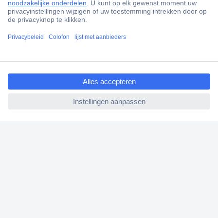
Scherpe offertes op maat
Klantenservice
Bestellen
ccp.user.init.failed.titl
Betalen
e
Garantie & retour
ccp.user.init.failed
Alle onderwerpen
* Voorwaarden gratis levering
Over Conrad
Conrad Your Sourcing Platform
Nieuws & Inspiratie
Milieubewust ondernemen
ISO-certificering
Vulnerability Disclosure Program