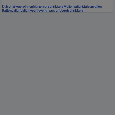
Duivenafweerpinnen
Marterverschrikkers
Mollenvallen
Muizenvallen
Rattenvallen
Vallen voor levend vangen
Vogelschrikkers