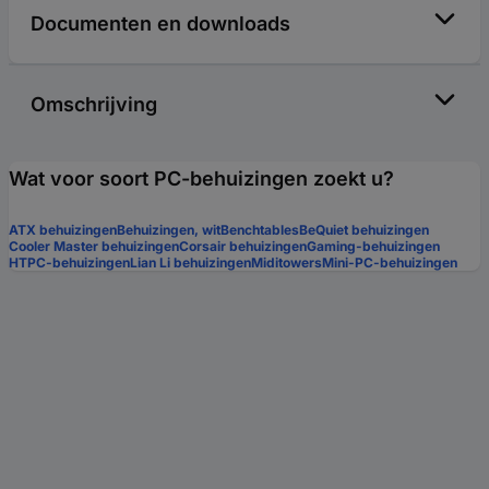
Documenten en downloads
Omschrijving
Wat voor soort PC-behuizingen zoekt u?
ATX behuizingen
Behuizingen, wit
Benchtables
BeQuiet behuizingen
Cooler Master behuizingen
Corsair behuizingen
Gaming-behuizingen
HTPC-behuizingen
Lian Li behuizingen
Miditowers
Mini-PC-behuizingen