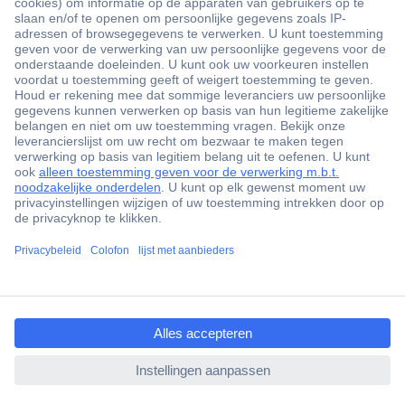
+3500 merken
+1.900.000 producten
+85.000 zakelijke klanten
Gratis inkoopoplossingen
Scherpe offertes op maat
Klantenservice
ccp.user.init.failed.titl
Bestellen
e
Betalen
ccp.user.init.failed
Garantie & retour
Alle onderwerpen