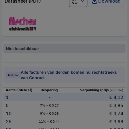
Datasheet (PDF)
Download
English
Niet beschikbaar
Alle facturen van derden komen nu rechtstreeks
Nieuw
van Conrad.
Aantal (Stuk(s))
Besparing
Verpakkingsprijs
(excl. btw)
1
€ 4,12
-
5
€ 3,85
7% = € 0,27
10
€ 3,74
9% = € 0,38
25
€ 3,68
11% = € 0,44