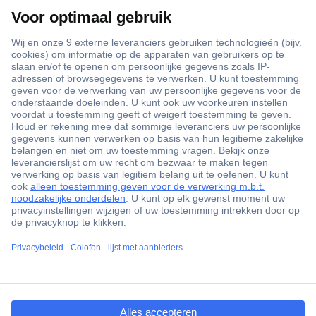
+3500 merken
+1.900.000 producten
+85.000 zakelijke klanten
Gratis inkoopoplossingen
Scherpe offertes op maat
Klantenservice
Bestellen
Betalen
ccp.user.init.failed.titl
Garantie & retour
e
Alle onderwerpen